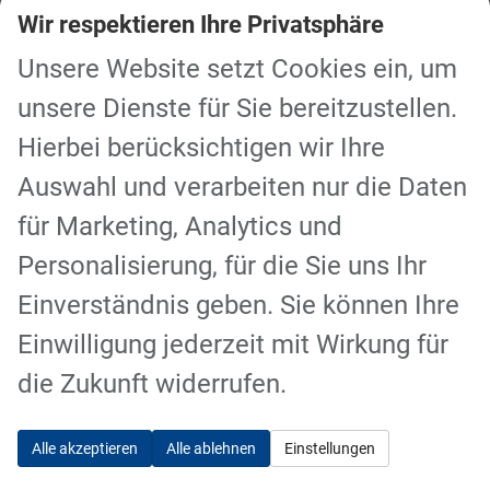
Wir respektieren Ihre Privatsphäre
Fahrzeugwartung ohne Aufwand.
weiterlesen
Unsere Website setzt Cookies ein, um
unsere Dienste für Sie bereitzustellen.
Hierbei berücksichtigen wir Ihre
Auswahl und verarbeiten nur die Daten
für Marketing, Analytics und
Personalisierung, für die Sie uns Ihr
Einverständnis geben. Sie können Ihre
Einwilligung jederzeit mit Wirkung für
Wartung & Reparatur
die Zukunft widerrufen.
Von der Inspektion bis zur Unfallinstandsetzung ist Ihr
Fahrzeug, egal welcher Marke, bei uns in den besten
Händen.
Alle akzeptieren
Alle ablehnen
Einstellungen
weiterlesen