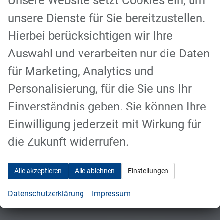
Unsere Website setzt Cookies ein, um
zu bringen.
unsere Dienste für Sie bereitzustellen.
Hierbei berücksichtigen wir Ihre
Kontakt
Routenplaner
Auswahl und verarbeiten nur die Daten
für Marketing, Analytics und
Personalisierung, für die Sie uns Ihr
Vorheriger Eintrag
Nächster Eintrag
Einverständnis geben. Sie können Ihre
Einwilligung jederzeit mit Wirkung für
die Zukunft widerrufen.
Kontaktaufnahme
Alle akzeptieren
Alle ablehnen
Einstellungen
Können wir Ihnen behilflich sein?
Wir freuen
uns auf Sie!
Datenschutzerklärung
Impressum