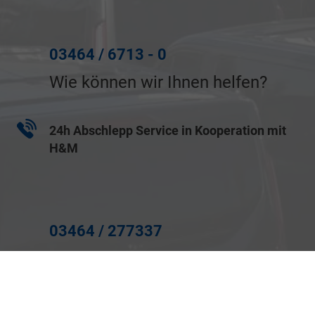
03464 / 6713 - 0
Wie können wir Ihnen helfen?
24h Abschlepp Service in Kooperation mit
H&M
03464 / 277337
Wir helfen Ihnen gerne!