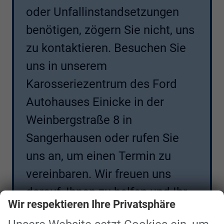
oder Unfallinstandsetzungen
benötigen, zögern Sie nicht, uns
zu kontaktieren. Besuchen Sie
uns in unserem
Karosseriezentrum des Ford
Autohauses Einicke in der
Weinbergstraße 8 in
Sangerhausen oder rufen Sie
uns an, um einen Termin zu
vereinbaren. Wir freuen uns
darauf, Ihnen zu helfen und Ihr
Wir respektieren Ihre Privatsphäre
Fahrzeug wieder in Top-Zustand