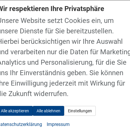
Wir respektieren Ihre Privatsphäre
Unsere Website setzt Cookies ein, um
unsere Dienste für Sie bereitzustellen.
27.490,– €
Details
Hierbei berücksichtigen wir Ihre Auswahl
incl. 19% MwSt.
Verbrauch kombiniert:
7,00 l/100km
und verarbeiten nur die Daten für Marketing
CO
-Klasse:
F
2
Analytics und Personalisierung, für die Sie
CO
-Emissionen:
159,00 g/km
2
uns Ihr Einverständnis geben. Sie können
Ihre Einwilligung jederzeit mit Wirkung für
die Zukunft widerrufen.
Alle akzeptieren
Alle ablehnen
Einstellungen
atenschutzerklärung
Impressum
RUF