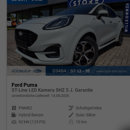
Ford Puma
ST-Line LED Kamera SHZ 5 J. Garantie
unverbindliche Lieferzeit:
14.08.2026
Fahrzeugnr.
PNM82
Getriebe
Schaltgetriebe
Kraftstoff
Hybrid Benzin
Außenfarbe
Solar Silber
Leistung
92 kW (125 PS)
Kilometerstand
10 km