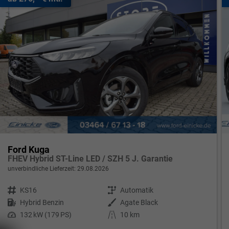
Ford Kuga
FHEV Hybrid ST-Line LED / SZH 5 J. Garantie
unverbindliche Lieferzeit:
29.08.2026
Fahrzeugnr.
KS16
Getriebe
Automatik
Kraftstoff
Hybrid Benzin
Außenfarbe
Agate Black
Leistung
132 kW (179 PS)
Kilometerstand
10 km