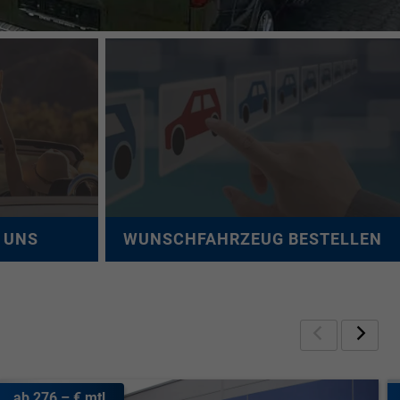
E UNS
WUNSCHFAHRZEUG BESTELLEN
Zurück
Weite
ab 276,– € mtl.