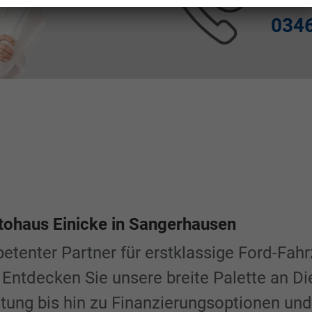
0346
tohaus Einicke in Sangerhausen
etenter Partner für erstklassige Ford-Fah
 Entdecken Sie unsere breite Palette an Di
tung bis hin zu Finanzierungsoptionen un