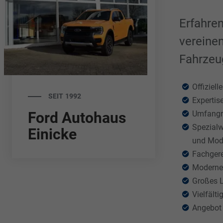
Erfahren
vereinen
Fahrzeu
Offiziell
SEIT 1992
Expertis
Ford Autohaus
Umfangr
Spezialw
Einicke
und Mod
Fachgere
Moderne
Großes L
Vielfält
Angebot 