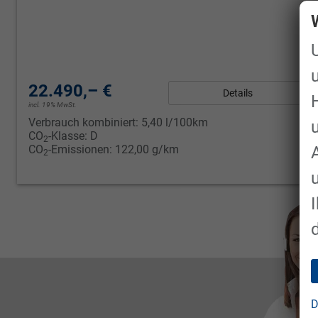
22.490,– €
Details
incl. 19% MwSt.
Verbrauch kombiniert:
5,40 l/100km
CO
-Klasse:
D
2
CO
-Emissionen:
122,00 g/km
2
D