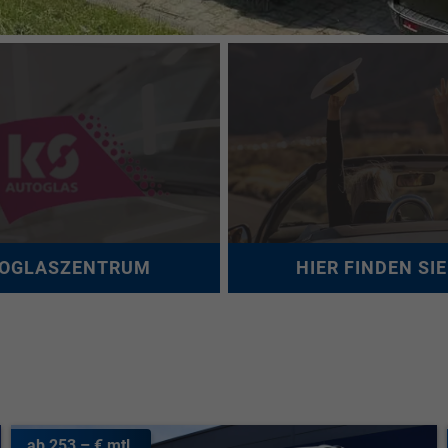
OGLASZENTRUM
HIER FINDEN SI
ab 253,– € mtl.