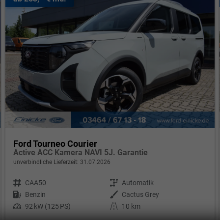
Ford Tourneo Courier
Active ACC Kamera NAVI 5J. Garantie
unverbindliche Lieferzeit:
31.07.2026
Fahrzeugnr.
CAA50
Getriebe
Automatik
Kraftstoff
Benzin
Außenfarbe
Cactus Grey
Leistung
92 kW (125 PS)
Kilometerstand
10 km