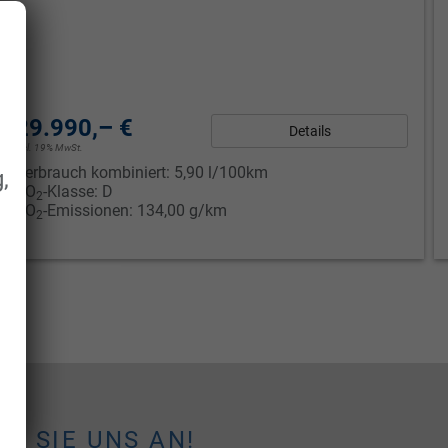
29.990,– €
Details
incl. 19% MwSt.
Verbrauch kombiniert:
5,90 l/100km
,
CO
-Klasse:
D
2
CO
-Emissionen:
134,00 g/km
2
EN SIE UNS AN!