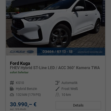
Ford Kuga
FHEV Hybrid ST-Line LED / ACC 360° Kamera TWA
sofort lieferbar
Fahrzeugnr.
KS10
Getriebe
Automatik
Kraftstoff
Hybrid Benzin
Außenfarbe
Frost Weiß
Leistung
132 kW (179 PS)
Kilometerstand
10 km
30.990,– €
Details
incl. 19% MwSt.