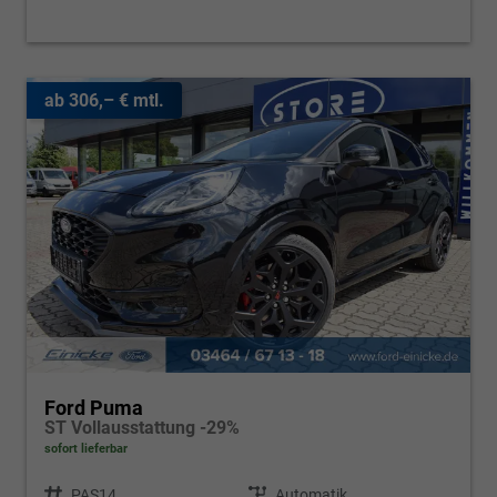
ab 306,– € mtl.
Ford Puma
ST Vollausstattung -29%
sofort lieferbar
Fahrzeugnr.
PAS14
Getriebe
Automatik