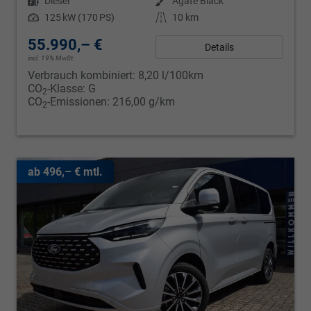
Kraftstoff
Diesel
Außenfarbe
Agate Black
Leistung
125 kW (170 PS)
Kilometerstand
10 km
55.990,– €
Details
incl. 19% MwSt.
Verbrauch kombiniert:
8,20 l/100km
CO
-Klasse:
G
2
CO
-Emissionen:
216,00 g/km
2
ab 496,– € mtl.