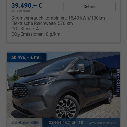
39.490,– €
Details
incl. 19% MwSt.
Stromverbrauch kombiniert:
15,40 kWh/100km
Elektrische Reichweite:
570 km
CO
-Klasse:
A
2
CO
-Emissionen:
0 g/km
2
ab 496,– € mtl.