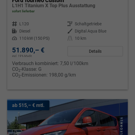
Ford Tourneo Custom
L1H1 Titanium X Top Plus Ausstattung
sofort lieferbar
Fahrzeugnr.
L120
Getriebe
Schaltgetriebe
Kraftstoff
Diesel
Außenfarbe
Digital Aqua Blue
Leistung
110 kW (150 PS)
Kilometerstand
10 km
51.890,– €
Details
incl. 19% MwSt.
Verbrauch kombiniert:
7,50 l/100km
CO
-Klasse:
G
2
CO
-Emissionen:
198,00 g/km
2
ab 515,– € mtl.