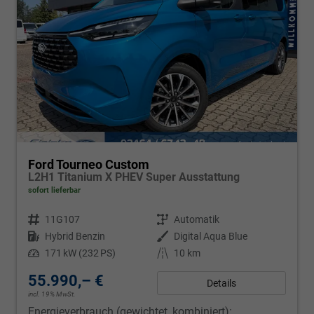
Ford Tourneo Custom
L2H1 Titanium X PHEV Super Ausstattung
sofort lieferbar
Fahrzeugnr.
11G107
Getriebe
Automatik
Kraftstoff
Hybrid Benzin
Außenfarbe
Digital Aqua Blue
Leistung
171 kW (232 PS)
Kilometerstand
10 km
55.990,– €
Details
incl. 19% MwSt.
Energieverbrauch (gewichtet, kombiniert):