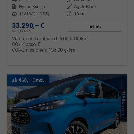
Kraftstoff
Hybrid Benzin
Außenfarbe
Agate Black
Leistung
118 kW (160 PS)
Kilometerstand
10 km
33.290,– €
Details
incl. 19% MwSt.
Verbrauch kombiniert:
6,00 l/100km
CO
-Klasse:
E
2
CO
-Emissionen:
136,00 g/km
2
ab 460,– € mtl.