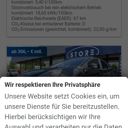
kombiniert:
5,40 l/100km
Stromverbrauch bei rein elektrischem Betrieb
kombiniert:
18,60 kWh/100km
Elektrische Reichweite (EAER):
67 km
CO
-Klasse bei entladener Batterie:
D
2
CO
-Emissionen (gewichtet, kombiniert):
22,00 g/km
2
ab 306,– € mtl.
Wir respektieren Ihre Privatsphäre
Unsere Website setzt Cookies ein, um
unsere Dienste für Sie bereitzustellen.
Hierbei berücksichtigen wir Ihre
Auswahl und verarbeiten nur die Daten