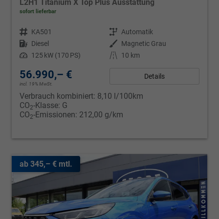
L2H1 Titanium X Top Plus Ausstattung
sofort lieferbar
Fahrzeugnr.
KA501
Getriebe
Automatik
Kraftstoff
Diesel
Außenfarbe
Magnetic Grau
Leistung
125 kW (170 PS)
Kilometerstand
10 km
56.990,– €
Details
incl. 19% MwSt.
Verbrauch kombiniert:
8,10 l/100km
CO
-Klasse:
G
2
CO
-Emissionen:
212,00 g/km
2
ab 345,– € mtl.