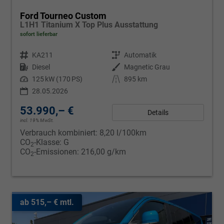
Ford Tourneo Custom
L1H1 Titanium X Top Plus Ausstattung
sofort lieferbar
Fahrzeugnr.
KA211
Getriebe
Automatik
Kraftstoff
Diesel
Außenfarbe
Magnetic Grau
Leistung
125 kW (170 PS)
Kilometerstand
895 km
28.05.2026
53.990,– €
Details
incl. 19% MwSt.
Verbrauch kombiniert:
8,20 l/100km
CO
-Klasse:
G
2
CO
-Emissionen:
216,00 g/km
2
ab 515,– € mtl.