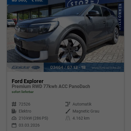
Ford Explorer
Premium RWD 77kwh ACC PanoDach
sofort lieferbar
Fahrzeugnr.
72526
Getriebe
Automatik
Kraftstoff
Elektro
Außenfarbe
Magnetic Grau
Leistung
210 kW (286 PS)
Kilometerstand
4.162 km
03.03.2026