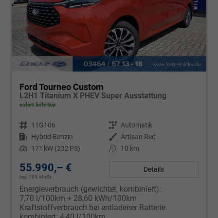
Ford Tourneo Custom
L2H1 Titanium X PHEV Super Ausstattung
sofort lieferbar
Fahrzeugnr.
11G106
Getriebe
Automatik
Kraftstoff
Hybrid Benzin
Außenfarbe
Artisan Red
Leistung
171 kW (232 PS)
Kilometerstand
10 km
55.990,– €
Details
incl. 19% MwSt.
Energieverbrauch (gewichtet, kombiniert):
7,70 l/100km + 28,60 kWh/100km
Kraftstoffverbrauch bei entladener Batterie
kombiniert:
4,40 l/100km