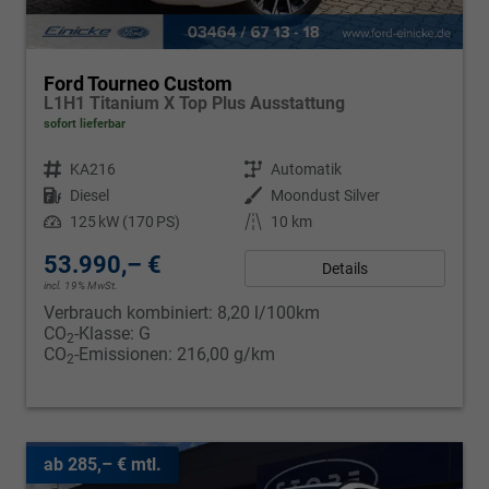
Ford Tourneo Custom
L1H1 Titanium X Top Plus Ausstattung
sofort lieferbar
Fahrzeugnr.
KA216
Getriebe
Automatik
Kraftstoff
Diesel
Außenfarbe
Moondust Silver
Leistung
125 kW (170 PS)
Kilometerstand
10 km
53.990,– €
Details
incl. 19% MwSt.
Verbrauch kombiniert:
8,20 l/100km
CO
-Klasse:
G
2
CO
-Emissionen:
216,00 g/km
2
ab 285,– € mtl.