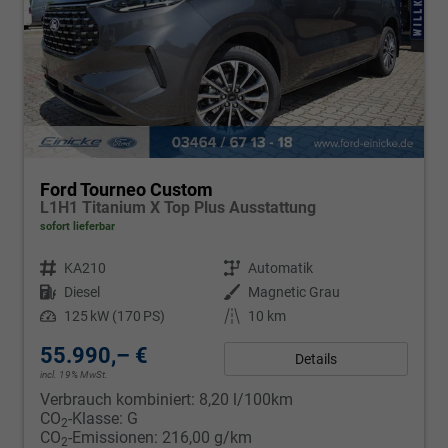
Ford Tourneo Custom
L1H1 Titanium X Top Plus Ausstattung
sofort lieferbar
Fahrzeugnr.
KA210
Getriebe
Automatik
Kraftstoff
Diesel
Außenfarbe
Magnetic Grau
Leistung
125 kW (170 PS)
Kilometerstand
10 km
55.990,– €
Details
incl. 19% MwSt.
Verbrauch kombiniert:
8,20 l/100km
CO
-Klasse:
G
2
CO
-Emissionen:
216,00 g/km
2