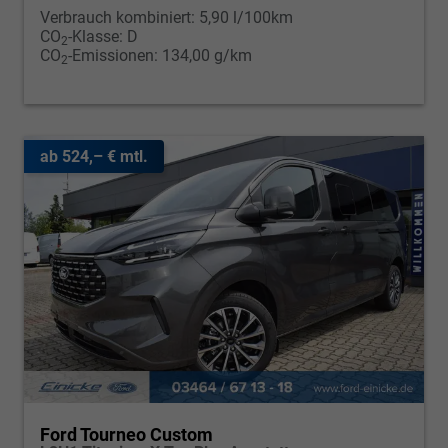
Verbrauch kombiniert:
5,90 l/100km
CO
-Klasse:
D
2
CO
-Emissionen:
134,00 g/km
2
ab 524,– € mtl.
Ford Tourneo Custom