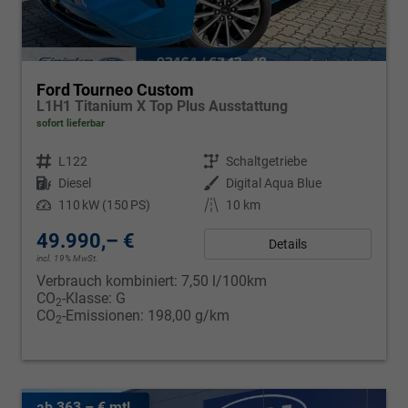
Ford Tourneo Custom
L1H1 Titanium X Top Plus Ausstattung
sofort lieferbar
Fahrzeugnr.
L122
Getriebe
Schaltgetriebe
Kraftstoff
Diesel
Außenfarbe
Digital Aqua Blue
Leistung
110 kW (150 PS)
Kilometerstand
10 km
49.990,– €
Details
incl. 19% MwSt.
Verbrauch kombiniert:
7,50 l/100km
CO
-Klasse:
G
2
CO
-Emissionen:
198,00 g/km
2
ab 363,– € mtl.