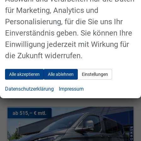
Ford Puma
ST Vollausstattung -29%
für Marketing, Analytics und
sofort lieferbar
Personalisierung, für die Sie uns Ihr
Fahrzeugnr.
PAS19
Getriebe
Automatik
Einverständnis geben. Sie können Ihre
Kraftstoff
Benzin
Außenfarbe
Agate Black
Einwilligung jederzeit mit Wirkung für
Leistung
118 kW (160 PS)
Kilometerstand
10 km
die Zukunft widerrufen.
33.290,– €
Details
incl. 19% MwSt.
Verbrauch kombiniert:
6,00 l/100km
Alle akzeptieren
Alle ablehnen
Einstellungen
CO
-Klasse:
E
2
CO
-Emissionen:
136,00 g/km
2
Datenschutzerklärung
Impressum
ab 515,– € mtl.