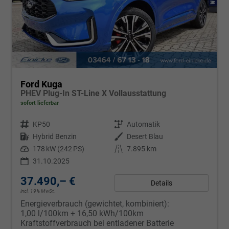
Ford Kuga
PHEV Plug-In ST-Line X Vollausstattung
sofort lieferbar
Fahrzeugnr.
KP50
Getriebe
Automatik
Kraftstoff
Hybrid Benzin
Außenfarbe
Desert Blau
Leistung
178 kW (242 PS)
Kilometerstand
7.895 km
31.10.2025
37.490,– €
Details
incl. 19% MwSt.
Energieverbrauch (gewichtet, kombiniert):
1,00 l/100km + 16,50 kWh/100km
Kraftstoffverbrauch bei entladener Batterie