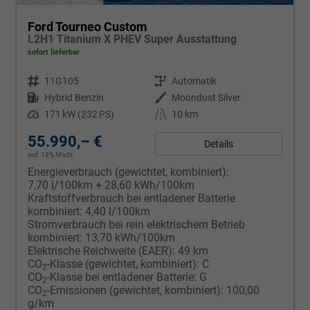
Ford Tourneo Custom
L2H1 Titanium X PHEV Super Ausstattung
sofort lieferbar
Fahrzeugnr.
11G105
Getriebe
Automatik
Kraftstoff
Hybrid Benzin
Außenfarbe
Moondust Silver
Leistung
171 kW (232 PS)
Kilometerstand
10 km
55.990,– €
Details
incl. 19% MwSt.
Energieverbrauch (gewichtet, kombiniert):
7,70 l/100km + 28,60 kWh/100km
Kraftstoffverbrauch bei entladener Batterie
kombiniert:
4,40 l/100km
Stromverbrauch bei rein elektrischem Betrieb
kombiniert:
13,70 kWh/100km
Elektrische Reichweite (EAER):
49 km
CO
-Klasse (gewichtet, kombiniert):
C
2
CO
-Klasse bei entladener Batterie:
G
2
CO
-Emissionen (gewichtet, kombiniert):
100,00
2
g/km