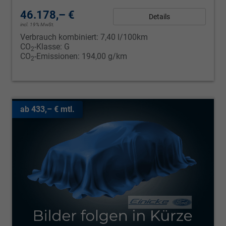
46.178,– €
Details
incl. 19% MwSt.
Verbrauch kombiniert:
7,40 l/100km
CO
-Klasse:
G
2
CO
-Emissionen:
194,00 g/km
2
ab 433,– € mtl.