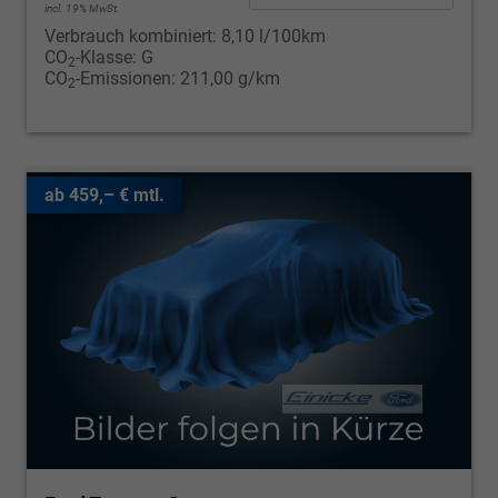
incl. 19% MwSt.
Verbrauch kombiniert:
8,10 l/100km
CO
-Klasse:
G
2
CO
-Emissionen:
211,00 g/km
2
ab 459,– € mtl.