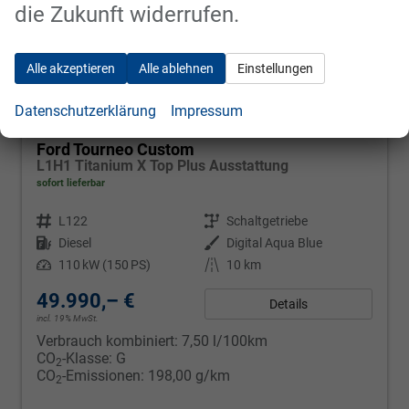
die Zukunft widerrufen.
Alle akzeptieren
Alle ablehnen
Einstellungen
Datenschutzerklärung
Impressum
Ford Tourneo Custom
L1H1 Titanium X Top Plus Ausstattung
sofort lieferbar
Fahrzeugnr.
L122
Getriebe
Schaltgetriebe
Kraftstoff
Diesel
Außenfarbe
Digital Aqua Blue
Leistung
110 kW (150 PS)
Kilometerstand
10 km
49.990,– €
Details
incl. 19% MwSt.
Verbrauch kombiniert:
7,50 l/100km
CO
-Klasse:
G
2
CO
-Emissionen:
198,00 g/km
2