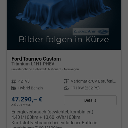
Ford Tourneo Custom
Titanium L1H1 PHEV
unverbindliche Lieferzeit:
6 Monate
Neuwagen
Fahrzeugnr.
42193
Getriebe
Variomatic/CVT, stufenlos
Kraftstoff
Hybrid Benzin
Leistung
171 kW (232 PS)
47.290,– €
Details
incl. 19% MwSt.
Energieverbrauch (gewichtet, kombiniert):
4,40 l/100km + 13,60 kWh/100km
Kraftstoffverbrauch bei entladener Batterie