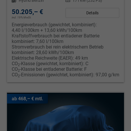
Kraftstoff
Hybrid Benzin
Leistung
171 kW (232 PS)
50.205,– €
Details
incl. 19% MwSt.
Energieverbrauch (gewichtet, kombiniert):
4,40 l/100km + 13,60 kWh/100km
Kraftstoffverbrauch bei entladener Batterie
kombiniert:
7,60 l/100km
Stromverbrauch bei rein elektrischem Betrieb
kombiniert:
28,60 kWh/100km
Elektrische Reichweite (EAER):
49 km
CO
-Klasse (gewichtet, kombiniert):
C
2
CO
-Klasse bei entladener Batterie:
F
2
CO
-Emissionen (gewichtet, kombiniert):
97,00 g/km
2
ab 468,– € mtl.