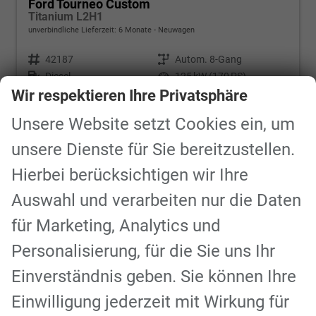
Ford Tourneo Custom
Titanium L2H1
unverbindliche Lieferzeit:
6 Monate
Neuwagen
Fahrzeugnr.
42187
Getriebe
Autom. 8-Gang
Kraftstoff
Diesel
Leistung
125 kW (170 PS)
Wir respektieren Ihre Privatsphäre
49.970,– €
Details
incl. 19% MwSt.
Unsere Website setzt Cookies ein, um
Verbrauch kombiniert:
8,10 l/100km
unsere Dienste für Sie bereitzustellen.
CO
-Klasse:
G
2
CO
-Emissionen:
213,00 g/km
2
Hierbei berücksichtigen wir Ihre
Auswahl und verarbeiten nur die Daten
für Marketing, Analytics und
ab 460,– € mtl.
Personalisierung, für die Sie uns Ihr
Einverständnis geben. Sie können Ihre
Einwilligung jederzeit mit Wirkung für