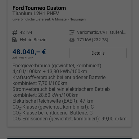
Ford Tourneo Custom
Titanium L2H1 PHEV
unverbindliche Lieferzeit:
6 Monate
Neuwagen
Fahrzeugnr.
42194
Getriebe
Variomatic/CVT, stufenlos
Kraftstoff
Hybrid Benzin
Leistung
171 kW (232 PS)
48.040,– €
Details
incl. 19% MwSt.
Energieverbrauch (gewichtet, kombiniert):
4,40 l/100km + 13,80 kWh/100km
Kraftstoffverbrauch bei entladener Batterie
kombiniert:
7,70 l/100km
Stromverbrauch bei rein elektrischem Betrieb
kombiniert:
28,60 kWh/100km
Elektrische Reichweite (EAER):
47 km
CO
-Klasse (gewichtet, kombiniert):
C
2
CO
-Klasse bei entladener Batterie:
G
2
CO
-Emissionen (gewichtet, kombiniert):
99,00 g/km
2