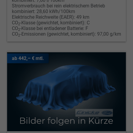
kombiniert:
7,60 l/100km
Stromverbrauch bei rein elektrischem Betrieb
kombiniert:
28,60 kWh/100km
Elektrische Reichweite (EAER):
49 km
CO
-Klasse (gewichtet, kombiniert):
C
2
CO
-Klasse bei entladener Batterie:
F
2
CO
-Emissionen (gewichtet, kombiniert):
97,00 g/km
2
ab 442,– € mtl.