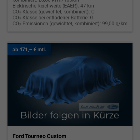
Elektrische Reichweite (EAER):
47 km
CO
-Klasse (gewichtet, kombiniert):
C
2
CO
-Klasse bei entladener Batterie:
G
2
CO
-Emissionen (gewichtet, kombiniert):
99,00 g/km
2
ab 471,– € mtl.
Ford Tourneo Custom