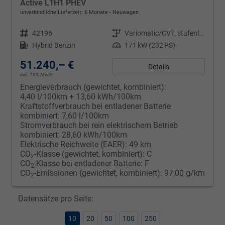
Active L1H1 PHEV
unverbindliche Lieferzeit:
6 Monate
Neuwagen
Fahrzeugnr.
42196
Getriebe
Variomatic/CVT, stufenlos
Kraftstoff
Hybrid Benzin
Leistung
171 kW (232 PS)
51.240,– €
Details
incl. 19% MwSt.
Energieverbrauch (gewichtet, kombiniert):
4,40 l/100km + 13,60 kWh/100km
Kraftstoffverbrauch bei entladener Batterie
kombiniert:
7,60 l/100km
Stromverbrauch bei rein elektrischem Betrieb
kombiniert:
28,60 kWh/100km
Elektrische Reichweite (EAER):
49 km
CO
-Klasse (gewichtet, kombiniert):
C
2
CO
-Klasse bei entladener Batterie:
F
2
CO
-Emissionen (gewichtet, kombiniert):
97,00 g/km
2
Datensätze pro Seite:
10
20
50
100
250