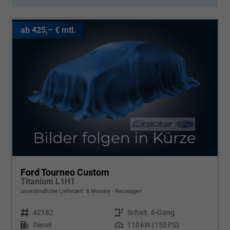
ab 425,– € mtl.
Ford Tourneo Custom
Titanium L1H1
unverbindliche Lieferzeit:
6 Monate
Neuwagen
Fahrzeugnr.
42182
Getriebe
Schalt. 6-Gang
Kraftstoff
Diesel
Leistung
110 kW (150 PS)