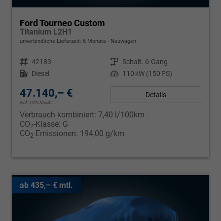
Ford Tourneo Custom
Titanium L2H1
unverbindliche Lieferzeit:
6 Monate
Neuwagen
Fahrzeugnr.
42183
Getriebe
Schalt. 6-Gang
Kraftstoff
Diesel
Leistung
110 kW (150 PS)
47.140,– €
Details
incl. 19% MwSt.
Verbrauch kombiniert:
7,40 l/100km
CO
-Klasse:
G
2
CO
-Emissionen:
194,00 g/km
2
ab 435,– € mtl.