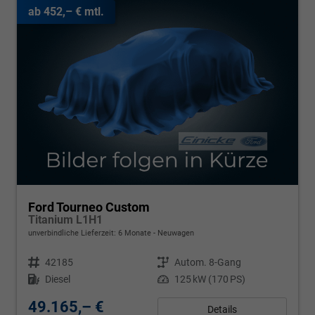
ab 452,– € mtl.
Ford Tourneo Custom
Titanium L1H1
unverbindliche Lieferzeit:
6 Monate
Neuwagen
Fahrzeugnr.
42185
Getriebe
Autom. 8-Gang
Kraftstoff
Diesel
Leistung
125 kW (170 PS)
49.165,– €
Details