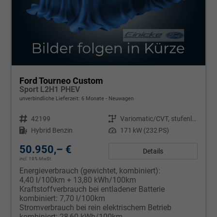
Ford Tourneo Custom
Sport L2H1 PHEV
unverbindliche Lieferzeit:
6 Monate
Neuwagen
Fahrzeugnr.
42199
Getriebe
Variomatic/CVT, stufenlos
Kraftstoff
Hybrid Benzin
Leistung
171 kW (232 PS)
50.950,– €
Details
incl. 19% MwSt.
Energieverbrauch (gewichtet, kombiniert):
4,40 l/100km + 13,80 kWh/100km
Kraftstoffverbrauch bei entladener Batterie
kombiniert:
7,70 l/100km
Stromverbrauch bei rein elektrischem Betrieb
kombiniert:
28,60 kWh/100km