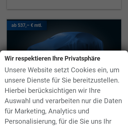
ab 537,– € mtl.
Wir respektieren Ihre Privatsphäre
Unsere Website setzt Cookies ein, um
unsere Dienste für Sie bereitzustellen.
Hierbei berücksichtigen wir Ihre
Auswahl und verarbeiten nur die Daten
Ford Tourneo Custom
Titanium X L1H1
für Marketing, Analytics und
unverbindliche Lieferzeit:
6 Monate
Personalisierung, für die Sie uns Ihr
Fahrzeugnr.
90374
Getriebe
Variomatic/CVT, stufenlos