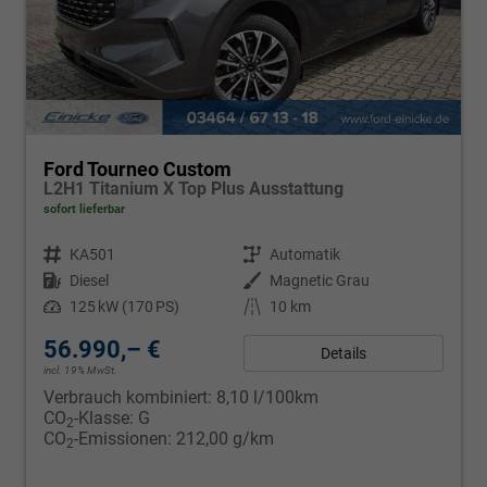
Ford Tourneo Custom
L2H1 Titanium X Top Plus Ausstattung
sofort lieferbar
Fahrzeugnr.
KA501
Getriebe
Automatik
Kraftstoff
Diesel
Außenfarbe
Magnetic Grau
Leistung
125 kW (170 PS)
Kilometerstand
10 km
56.990,– €
Details
incl. 19% MwSt.
Verbrauch kombiniert:
8,10 l/100km
CO
-Klasse:
G
2
CO
-Emissionen:
212,00 g/km
2