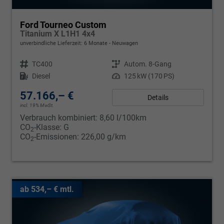
Ford Tourneo Custom
Titanium X L1H1 4x4
unverbindliche Lieferzeit:
6 Monate
Neuwagen
Fahrzeugnr.
TC400
Getriebe
Autom. 8-Gang
Kraftstoff
Diesel
Leistung
125 kW (170 PS)
57.166,– €
Details
incl. 19% MwSt.
Verbrauch kombiniert:
8,60 l/100km
CO
-Klasse:
G
2
CO
-Emissionen:
226,00 g/km
2
ab 534,– € mtl.