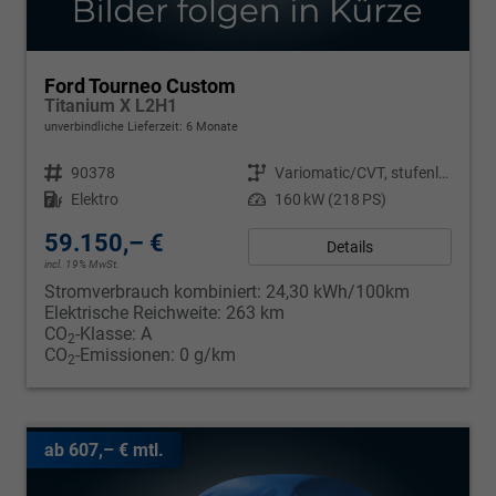
Ford Tourneo Custom
Titanium X L2H1
unverbindliche Lieferzeit:
6 Monate
Fahrzeugnr.
90378
Getriebe
Variomatic/CVT, stufenlos
Kraftstoff
Elektro
Leistung
160 kW (218 PS)
59.150,– €
Details
incl. 19% MwSt.
Stromverbrauch kombiniert:
24,30 kWh/100km
Elektrische Reichweite:
263 km
CO
-Klasse:
A
2
CO
-Emissionen:
0 g/km
2
ab 607,– € mtl.