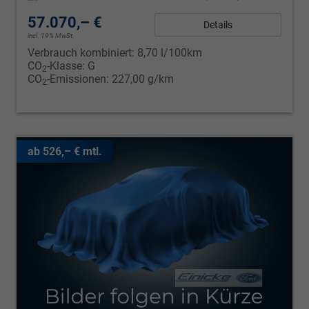
57.070,– €
Details
incl. 19% MwSt.
Verbrauch kombiniert:
8,70 l/100km
CO
-Klasse:
G
2
CO
-Emissionen:
227,00 g/km
2
ab 526,– € mtl.