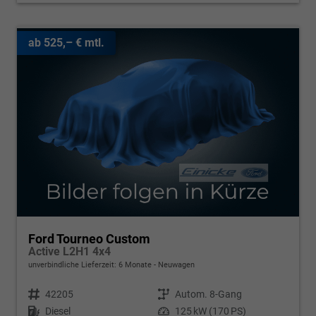
ab 525,– € mtl.
Ford Tourneo Custom
Active L2H1 4x4
unverbindliche Lieferzeit:
6 Monate
Neuwagen
Fahrzeugnr.
42205
Getriebe
Autom. 8-Gang
Kraftstoff
Diesel
Leistung
125 kW (170 PS)