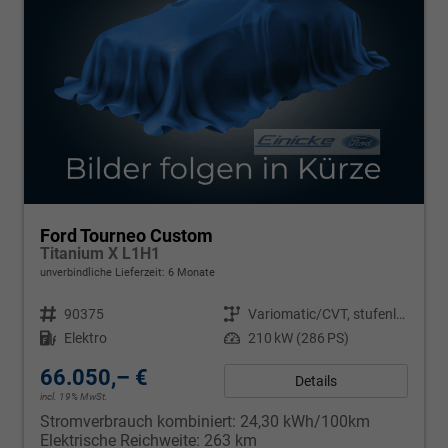
Ford Tourneo Custom
Titanium X L1H1
unverbindliche Lieferzeit:
6 Monate
Fahrzeugnr.
90375
Getriebe
Variomatic/CVT, stufenlos
Kraftstoff
Elektro
Leistung
210 kW (286 PS)
66.050,– €
Details
incl. 19% MwSt.
Stromverbrauch kombiniert:
24,30 kWh/100km
Elektrische Reichweite:
263 km