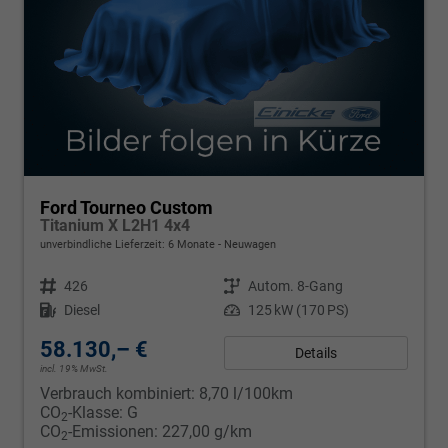
Ford Tourneo Custom
Titanium X L2H1 4x4
unverbindliche Lieferzeit:
6 Monate
Neuwagen
Fahrzeugnr.
426
Getriebe
Autom. 8-Gang
Kraftstoff
Diesel
Leistung
125 kW (170 PS)
58.130,– €
Details
incl. 19% MwSt.
Verbrauch kombiniert:
8,70 l/100km
CO
-Klasse:
G
2
CO
-Emissionen:
227,00 g/km
2