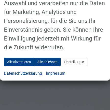
Anmelden
Auswahl und verarbeiten nur die Daten
für Marketing, Analytics und
Personalisierung, für die Sie uns Ihr
Kontaktaufnahme
Einverständnis geben. Sie können Ihre
Einwilligung jederzeit mit Wirkung für
Können wir Ihnen behilflich sein?
die Zukunft widerrufen.
Wir freuen
uns auf Sie!
Alle akzeptieren
Alle ablehnen
Einstellungen
Datenschutzerklärung
Impressum