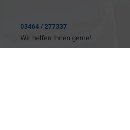
03464 / 277337
Wir helfen Ihnen gerne!
Anmelden
Facebook
Neuwagen-Verkaufsbedinungen
Gebrauchtwagen-Verkaufsbedinungen
Impressum
Informationen zur Barrierefreiheit
Datenschutz
Cookie-Einstellungen
Weitere Informationen zum offiziellen Kraftstoffverbrauch und zu den offiziellen
spezifischen CO
-Emissionen und gegebenenfalls zum Stromverbrauch neuer
2
PKW können dem 'Leitfaden über den offiziellen Kraftstoffverbrauch, die
offiziellen spezifischen CO
-Emissionen und den offiziellen Stromverbrauch
2
neuer PKW' entnommen werden, der an allen Verkaufsstellen und bei der
'Deutschen Automobil Treuhand GmbH' unentgeltlich erhältlich ist unter
www.dat.de.