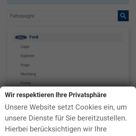
Fahrzeugnr.
Ford
Capri
Explorer
Kuga
Mustang
Puma
Tourneo Courier
Wir respektieren Ihre Privatsphäre
Tourneo Custom
Unsere Website setzt Cookies ein, um
unsere Dienste für Sie bereitzustellen.
Geparkte Fahrzeuge (
0
)
Hierbei berücksichtigen wir Ihre