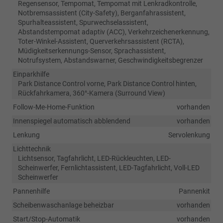
Regensensor, Tempomat, Tempomat mit Lenkradkontrolle,
Notbremsassistent (City-Safety), Berganfahrassistent,
Spurhalteassistent, Spurwechselassistent,
Abstandstempomat adaptiv (ACC), Verkehrzeichenerkennung,
Toter-Winkel-Assistent, Querverkehrsassistent (RCTA),
Müdigkeitserkennungs-Sensor, Sprachassistent,
Notrufsystem, Abstandswarner, Geschwindigkeitsbegrenzer
Einparkhilfe
Park Distance Control vorne, Park Distance Control hinten,
Rückfahrkamera, 360°-Kamera (Surround View)
Follow-Me-Home-Funktion
vorhanden
Innenspiegel automatisch abblendend
vorhanden
Lenkung
Servolenkung
Lichttechnik
Lichtsensor, Tagfahrlicht, LED-Rückleuchten, LED-
Scheinwerfer, Fernlichtassistent, LED-Tagfahrlicht, Voll-LED
Scheinwerfer
Pannenhilfe
Pannenkit
Scheibenwaschanlage beheizbar
vorhanden
Start/Stop-Automatik
vorhanden