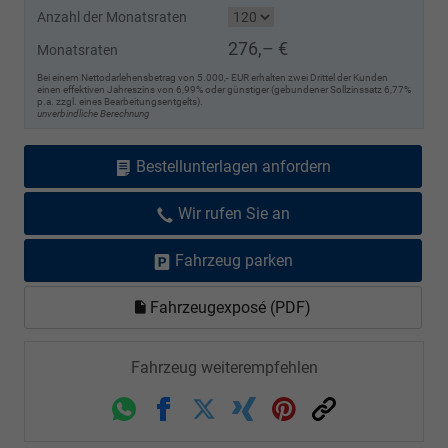
Anzahl der Monatsraten
276,– €
Monatsraten
Bei einem Nettodarlehensbetrag von 5.000,- EUR erhalten zwei Drittel der Kunden
einen effektiven Jahreszins von 6,99% oder günstiger (gebundener Sollzinssatz 6,77%
p.a. zzgl. eines Bearbeitungsentgelts).
unverbindliche Berechnung
Bestellunterlagen anfordern
Wir rufen Sie an
Fahrzeug parken
Fahrzeugexposé (PDF)
Fahrzeug weiterempfehlen
Whatsapp
Facebook
Twitter
Xing
Pinterest
Link