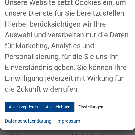
Unsere Website setzt Cookies ein, um
Fahrerassistenz Paket
(Außenspiegel
unsere Dienste für Sie bereitzustellen.
mit Bodenprojektion, Park Pilot
Hierbei berücksichtigen wir Ihre
System vorn, int. adaptiver
Auswahl und verarbeiten nur die Daten
Tempomat iACC, erweiterter
für Marketing, Analytics und
Fahrspur-/Fahrspurhalte Assistent,
Personalisierung, für die Sie uns Ihr
erweiterte Verkehrsschilderkennung,
Einverständnis geben. Sie können Ihre
360° Kamera inkl.
Einwilligung jederzeit mit Wirkung für
Rückfahrkamera,Toter Winkel
die Zukunft widerrufen.
Assistent)
Winter Paket
(beheizbare
Alle akzeptieren
Alle ablehnen
Einstellungen
Frontscheibe, Sitzheizung vorn,
Datenschutzerklärung
Impressum
Lenkrad Heizung)