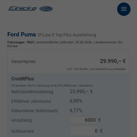
Ford Puma
ST-Line X Top Plus Ausstattung
Fahrzeugnr.
:
PA21
, unverbindliche Lieferzeit:
29.08.2026
, Landesversion: EU -
Europa
29.990,– €
Gesamtpreis
incl. 19% MwSt., und Überführung Hersteller
CreditPlus
Finanzieren Sie Ihr Fahrzeug mit 6,99% effektivem Jahreszins.
23.990,– €
Nettodarlehensbetrag
6,99%
Effektiver Jahreszins
6,77%
Gebundener Sollzinssatz
€
Anzahlung
€
Schlussrate