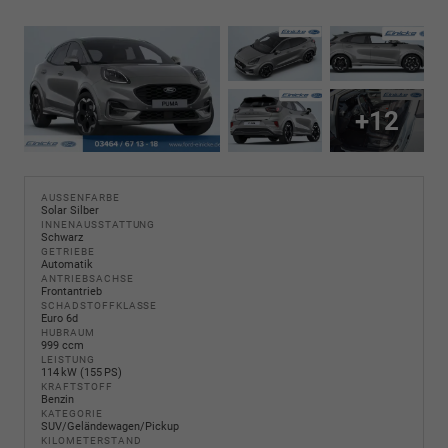
+12
AUSSENFARBE
Solar Silber
INNENAUSSTATTUNG
Schwarz
GETRIEBE
Automatik
ANTRIEBSACHSE
Frontantrieb
SCHADSTOFFKLASSE
Euro 6d
HUBRAUM
999 ccm
LEISTUNG
114 kW (155 PS)
KRAFTSTOFF
Benzin
KATEGORIE
SUV/Geländewagen/Pickup
KILOMETERSTAND