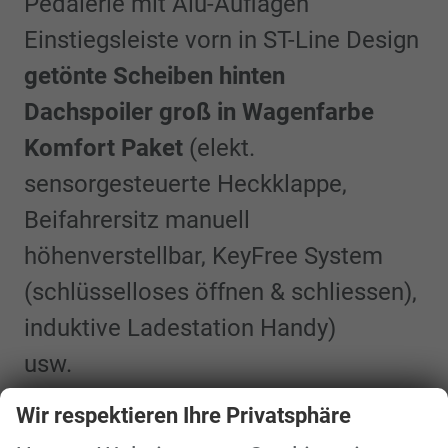
Pedalerie mit Alu-Auflagen
Einstiegsleiste vorn in ST-Line Design
getönte Scheiben hinten
Dachspoiler groß in Wagenfarbe
Komfort Paket
(elekt.
sensorgesteuerte Heckklappe,
Beifahrersitz manuell
höhenverstellbar, KeyFree System
(schlüsselloses öffnen & schliessen),
induktive Ladestation Handy)
usw.
Wir respektieren Ihre Privatsphäre
Sonderausstattung: