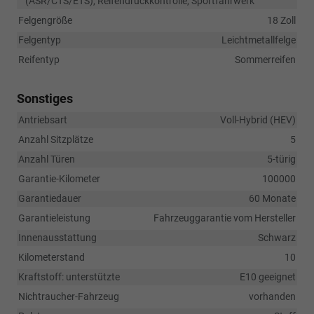
(ASR/CTS/ETS), Reifendruckkontrolle, Sportfahrwerk
Felgengröße
18 Zoll
Felgentyp
Leichtmetallfelge
Reifentyp
Sommerreifen
Sonstiges
Antriebsart
Voll-Hybrid (HEV)
Anzahl Sitzplätze
5
Anzahl Türen
5-türig
Garantie-Kilometer
100000
Garantiedauer
60 Monate
Garantieleistung
Fahrzeuggarantie vom Hersteller
Innenausstattung
Schwarz
Kilometerstand
10
Kraftstoff: unterstützte
E10 geeignet
Nichtraucher-Fahrzeug
vorhanden