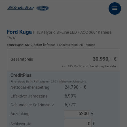
Ford Kuga
FHEV Hybrid ST-Line LED / ACC 360° Kamera
TWA
Fahrzeugnr.
:
KS10
,
sofort lieferbar
, Landesversion: EU - Europa
30.990,– €
Gesamtpreis
incl. 19% MwSt., und Überführung Hersteller
CreditPlus
Finanzieren Sie Ihr Fahrzeug mit 6,99% effektivem Jahreszins.
24.790,– €
Nettodarlehensbetrag
6,99%
Effektiver Jahreszins
6,77%
Gebundener Sollzinssatz
€
Anzahlung
€
Schlussrate