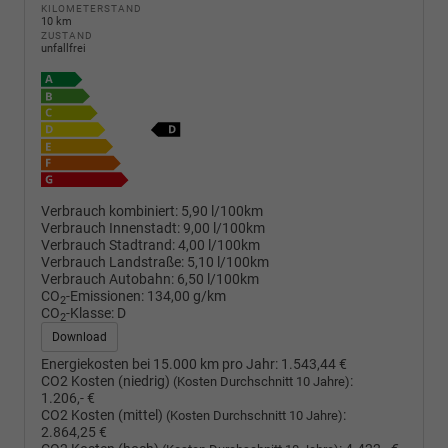
KILOMETERSTAND
10 km
ZUSTAND
unfallfrei
Verbrauch kombiniert:
5,90 l/100km
Verbrauch Innenstadt:
9,00 l/100km
Verbrauch Stadtrand:
4,00 l/100km
Verbrauch Landstraße:
5,10 l/100km
Verbrauch Autobahn:
6,50 l/100km
CO
-Emissionen:
134,00 g/km
2
CO
-Klasse:
D
2
Download
Energiekosten bei 15.000 km pro Jahr:
1.543,44 €
CO2 Kosten (niedrig)
:
(Kosten Durchschnitt 10 Jahre)
1.206,- €
CO2 Kosten (mittel)
:
(Kosten Durchschnitt 10 Jahre)
2.864,25 €