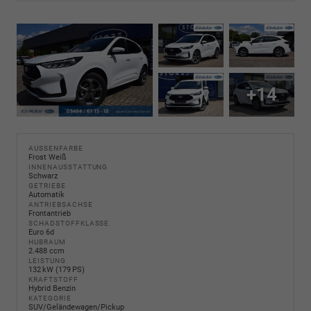
+14
AUSSENFARBE
Frost Weiß
INNENAUSSTATTUNG
Schwarz
GETRIEBE
Automatik
ANTRIEBSACHSE
Frontantrieb
SCHADSTOFFKLASSE
Euro 6d
HUBRAUM
2.488 ccm
LEISTUNG
132 kW (179 PS)
KRAFTSTOFF
Hybrid Benzin
KATEGORIE
SUV/Geländewagen/Pickup