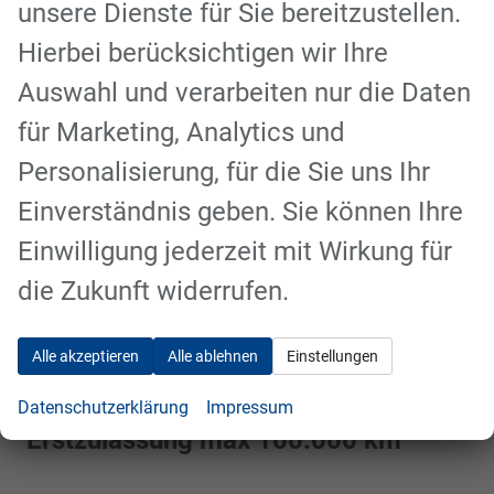
Fahrerassistenz Paket (
intelligenter
unsere Dienste für Sie bereitzustellen.
adap. Tempomat (iACC),
Hierbei berücksichtigen wir Ihre
Falschfahrer Warnfunktion,
Auswahl und verarbeiten nur die Daten
Ausweichassistent, 360° Kamera,
für Marketing, Analytics und
Türkantenschutz, Stau-Assistent mit
Personalisierung, für die Sie uns Ihr
Stop & Go Funktion
)
Einverständnis geben. Sie können Ihre
Winter Paket
(beheizbare
Einwilligung jederzeit mit Wirkung für
Frontscheibe, Lenkrad Heizung,
die Zukunft widerrufen.
Rücksitze außen beheizbar)
Notrad
Alle akzeptieren
Alle ablehnen
Einstellungen
5 Jahre Ford Protect Garantie ab
Datenschutzerklärung
Impressum
Erstzulassung max 100.000 km