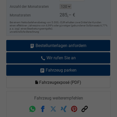
Anzahl der Monatsraten
285,– €
Monatsraten
Bei einem Nettodarlehensbetrag von 5.000,- EUR erhalten zwei Drittel der Kunden
einen effektiven Jahreszins von 6,99% oder günstiger (gebundener Sollzinssatz 6,77%
p.a. zzgl. eines Bearbeitungsentgelts).
unverbindliche Berechnung
Bestellunterlagen anfordern
Wir rufen Sie an
Fahrzeug parken
Fahrzeugexposé (PDF)
Fahrzeug weiterempfehlen
Whatsapp
Facebook
Twitter
Xing
Pinterest
Link