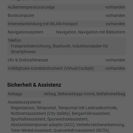
Außentemperaturanzeige
vorhanden
Bordcomputer
vorhanden
Internetanbindung mit WLAN-Hotspot
vorhanden
Navigationssystem
Navigation, Navigation mit Bildschirm
Telefon
Freisprecheinrichtung, Bluetooth, Induktionsladen für
Smartphones
Uhr & Drehzahlmesser
vorhanden
Volldigitales Kombiinstrument (Virtual Cockpit)
vorhanden
Sicherheit & Assistenz
Airbags
Airbag, Seitenairbags Vorne, Beifahrerairbag
Assistenzsysteme
Regensensor, Tempomat, Tempomat mit Lenkradkontrolle,
Notbremsassistent (City-Safety), Berganfahrassistent,
Spurhalteassistent, Spurwechselassistent,
Abstandstempomat adaptiv (ACC), Verkehrzeichenerkennung,
Toter-Winkel-Assistent, Querverkehrsassistent (RCTA),