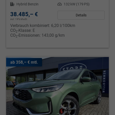
Kraftstoff
Hybrid Benzin
Leistung
132 kW (179 PS)
38.485,– €
Details
incl. 19% MwSt.
Verbrauch kombiniert:
6,20 l/100km
CO
-Klasse:
E
2
CO
-Emissionen:
143,00 g/km
2
ab 358,– € mtl.