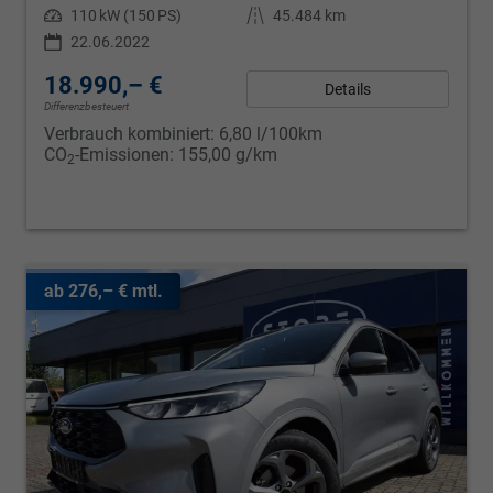
Leistung
110 kW (150 PS)
Kilometerstand
45.484 km
22.06.2022
18.990,– €
Details
Differenzbesteuert
Verbrauch kombiniert:
6,80 l/100km
CO
-Emissionen:
155,00 g/km
2
ab 276,– € mtl.