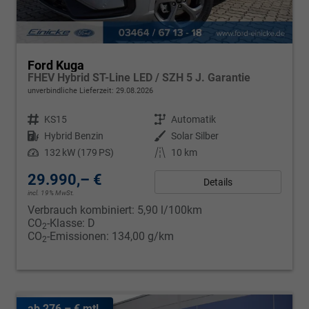
Ford Kuga
FHEV Hybrid ST-Line LED / SZH 5 J. Garantie
unverbindliche Lieferzeit:
29.08.2026
Fahrzeugnr.
KS15
Getriebe
Automatik
Kraftstoff
Hybrid Benzin
Außenfarbe
Solar Silber
Leistung
132 kW (179 PS)
Kilometerstand
10 km
29.990,– €
Details
incl. 19% MwSt.
Verbrauch kombiniert:
5,90 l/100km
CO
-Klasse:
D
2
CO
-Emissionen:
134,00 g/km
2
ab 276,– € mtl.