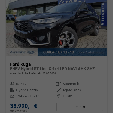
Ford Kuga
FHEV Hybrid ST-Line X 4x4 LED NAVI AHK SHZ
unverbindliche Lieferzeit:
22.08.2026
Fahrzeugnr.
KSX12
Getriebe
Automatik
Kraftstoff
Hybrid Benzin
Außenfarbe
Agate Black
Leistung
134 kW (182 PS)
Kilometerstand
10 km
38.990,– €
Details
incl. 19% MwSt.