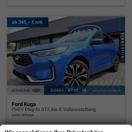
ab 345,– € mtl.
Ford Kuga
PHEV Plug-In ST-Line X Vollausstattung
sofort lieferbar
Fahrzeugnr.
KP50
Getriebe
Automatik