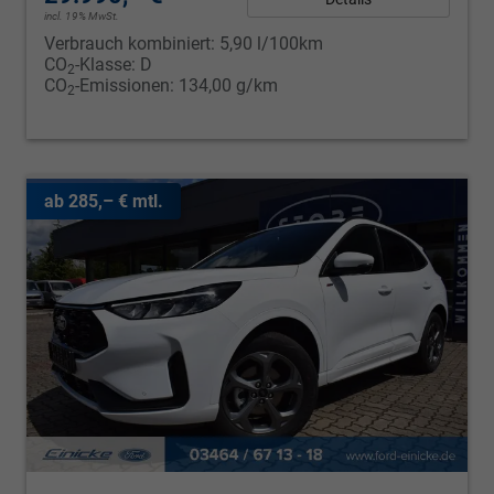
incl. 19% MwSt.
Verbrauch kombiniert:
5,90 l/100km
CO
-Klasse:
D
2
CO
-Emissionen:
134,00 g/km
2
ab 285,– € mtl.