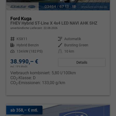
Ford Kuga
FHEV Hybrid ST-Line X 4x4 LED NAVI AHK SHZ
unverbindliche Lieferzeit:
22.08.2026
Fahrzeugnr.
KSX11
Getriebe
Automatik
Kraftstoff
Hybrid Benzin
Außenfarbe
Bursting Green
Leistung
134 kW (182 PS)
Kilometerstand
10 km
38.990,– €
Details
incl. 19% MwSt.
Verbrauch kombiniert:
5,80 l/100km
CO
-Klasse:
D
2
CO
-Emissionen:
133,00 g/km
2
ab 358,– € mtl.