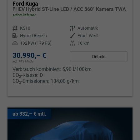
Ford Kuga
FHEV Hybrid ST-Line LED / ACC 360° Kamera TWA
sofort lieferbar
Fahrzeugnr.
KS10
Getriebe
Automatik
Kraftstoff
Hybrid Benzin
Außenfarbe
Frost Weiß
Leistung
132 kW (179 PS)
Kilometerstand
10 km
30.990,– €
Details
incl. 19% MwSt.
Verbrauch kombiniert:
5,90 l/100km
CO
-Klasse:
D
2
CO
-Emissionen:
134,00 g/km
2
ab 332,– € mtl.