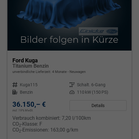
Ford Kuga
Titanium Benzin
unverbindliche Lieferzeit:
4 Monate
Neuwagen
Fahrzeugnr.
Kuga115
Getriebe
Schalt. 6-Gang
Kraftstoff
Benzin
Leistung
110 kW (150 PS)
36.150,– €
Details
incl. 19% MwSt.
Verbrauch kombiniert:
7,20 l/100km
CO
-Klasse:
F
2
CO
-Emissionen:
163,00 g/km
2