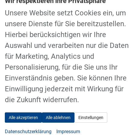
Wir respektieren Ihre Privatsphäre
Kraftstoff
Hybrid Benzin
Außenfarbe
Desert Blau
Leistung
178 kW (242 PS)
Kilometerstand
7.895 km
Unsere Website setzt Cookies ein, um
31.10.2025
unsere Dienste für Sie bereitzustellen.
37.490,– €
Details
Hierbei berücksichtigen wir Ihre
incl. 19% MwSt.
Energieverbrauch (gewichtet, kombiniert):
Auswahl und verarbeiten nur die Daten
1,00 l/100km + 16,50 kWh/100km
Kraftstoffverbrauch bei entladener Batterie
für Marketing, Analytics und
kombiniert:
5,40 l/100km
Stromverbrauch bei rein elektrischem Betrieb
Personalisierung, für die Sie uns Ihr
kombiniert:
18,60 kWh/100km
Elektrische Reichweite (EAER):
67 km
Einverständnis geben. Sie können Ihre
CO
-Klasse bei entladener Batterie:
D
2
Einwilligung jederzeit mit Wirkung für
CO
-Emissionen (gewichtet, kombiniert):
22,00 g/km
2
die Zukunft widerrufen.
ab 349,– € mtl.
Alle akzeptieren
Alle ablehnen
Einstellungen
Datenschutzerklärung
Impressum