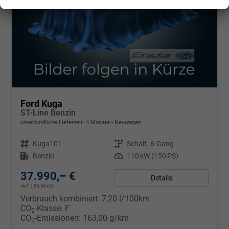
Ford Kuga
ST-Line Benzin
unverbindliche Lieferzeit:
4 Monate
Neuwagen
Fahrzeugnr.
Kuga101
Getriebe
Schalt. 6-Gang
Kraftstoff
Benzin
Leistung
110 kW (150 PS)
37.990,– €
Details
incl. 19% MwSt.
Verbrauch kombiniert:
7,20 l/100km
CO
-Klasse:
F
2
CO
-Emissionen:
163,00 g/km
2