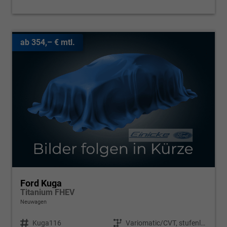
ab 354,– € mtl.
Ford Kuga
Titanium FHEV
Neuwagen
Fahrzeugnr.
Kuga116
Getriebe
Variomatic/CVT, stufenlos