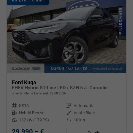
Ford Kuga
FHEV Hybrid ST-Line LED / SZH 5 J. Garantie
unverbindliche Lieferzeit:
29.08.2026
Fahrzeugnr.
KS16
Getriebe
Automatik
Kraftstoff
Hybrid Benzin
Außenfarbe
Agate Black
Leistung
132 kW (179 PS)
Kilometerstand
10 km
29.990,– €
Details