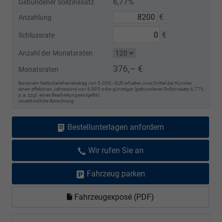
6,77%
Gebundener Sollzinssatz
€
Anzahlung
€
Schlussrate
Anzahl der Monatsraten
376,– €
Monatsraten
Bei einem Nettodarlehensbetrag von 5.000,- EUR erhalten zwei Drittel der Kunden
einen effektiven Jahreszins von 6,99% oder günstiger (gebundener Sollzinssatz 6,77%
p.a. zzgl. eines Bearbeitungsentgelts).
unverbindliche Berechnung
Bestellunterlagen anfordern
Wir rufen Sie an
Fahrzeug parken
Fahrzeugexposé (PDF)