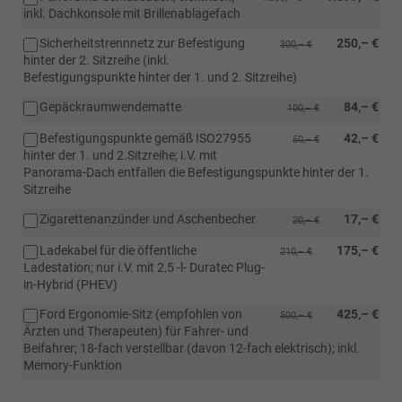
inkl. Dachkonsole mit Brillenablagefach
Sicherheitstrennnetz zur Befestigung
250,– €
300,– €
hinter der 2. Sitzreihe (inkl.
Befestigungspunkte hinter der 1. und 2. Sitzreihe)
Gepäckraumwendematte
84,– €
100,– €
Befestigungspunkte gemäß ISO27955
42,– €
50,– €
hinter der 1. und 2.Sitzreihe; i.V. mit
Panorama-Dach entfallen die Befestigungspunkte hinter der 1.
Sitzreihe
Zigarettenanzünder und Aschenbecher
17,– €
20,– €
Ladekabel für die öffentliche
175,– €
210,– €
Ladestation; nur i.V. mit 2,5 -l- Duratec Plug-
in-Hybrid (PHEV)
Ford Ergonomie-Sitz (empfohlen von
425,– €
500,– €
Ärzten und Therapeuten) für Fahrer- und
Beifahrer; 18-fach verstellbar (davon 12-fach elektrisch); inkl.
Memory-Funktion