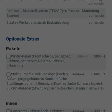
vorhanden
Reifendruckkontrollsystem (TPMS Tyre Pressure Monitoring
System)
vorhanden
2 Jahre Werksgarantie ab Erstzulassung
vorhanden
Optionale Extras
Pakete
Winter-Paket (Frontscheibe, beheizbar;
380,– €
550,– €
Lenkrad, beheizbar; Äußere Rücksitze,
beheizbar)
Styling-Paket Black Package (Dach &
1.445,– €
1.700,– €
Außenspiegelgehäuse in Kontrastfarbe,
Stoßfänger vorn mit Einsatz in Kontrastfarbe Schwarz lackiert,
8Jx20" Aluräder 245/45 R20 in 10-Speichen Design in schwarz)
Innen
Panorama-Schiebedach, elektrisch;
1.099,– €
1.300,– €