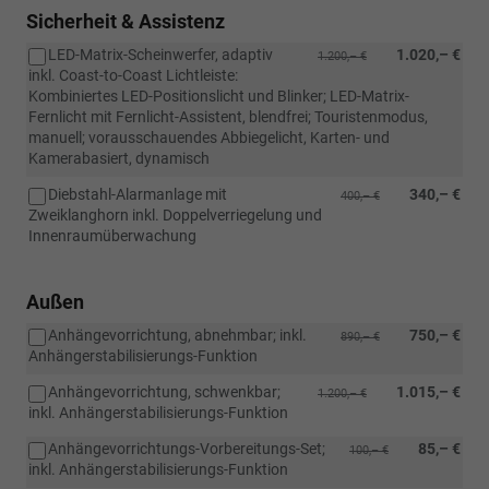
Sicherheit & Assistenz
LED-Matrix-Scheinwerfer, adaptiv
1.020,– €
1.200,– €
inkl. Coast-to-Coast Lichtleiste:
Kombiniertes LED-Positionslicht und Blinker; LED-Matrix-
Fernlicht mit Fernlicht-Assistent, blendfrei; Touristenmodus,
manuell; vorausschauendes Abbiegelicht, Karten- und
Kamerabasiert, dynamisch
Diebstahl-Alarmanlage mit
340,– €
400,– €
Zweiklanghorn inkl. Doppelverriegelung und
Innenraumüberwachung
Außen
Anhängevorrichtung, abnehmbar; inkl.
750,– €
890,– €
Anhängerstabilisierungs-Funktion
Anhängevorrichtung, schwenkbar;
1.015,– €
1.200,– €
inkl. Anhängerstabilisierungs-Funktion
Anhängevorrichtungs-Vorbereitungs-Set;
85,– €
100,– €
inkl. Anhängerstabilisierungs-Funktion