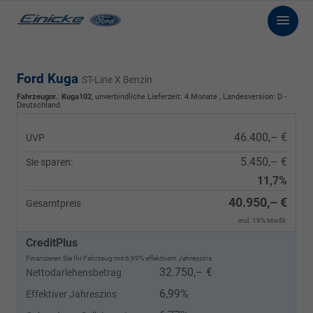
Ford Kuga
ST-Line X Benzin
Fahrzeugnr.
:
Kuga102
, unverbindliche Lieferzeit:
4 Monate
, Landesversion: D -
Deutschland
46.400,– €
UVP
5.450,– €
Sie sparen:
11,7%
40.950,– €
Gesamtpreis
incl. 19% MwSt.
CreditPlus
Finanzieren Sie Ihr Fahrzeug mit 6,99% effektivem Jahreszins.
32.750,– €
Nettodarlehensbetrag
6,99%
Effektiver Jahreszins