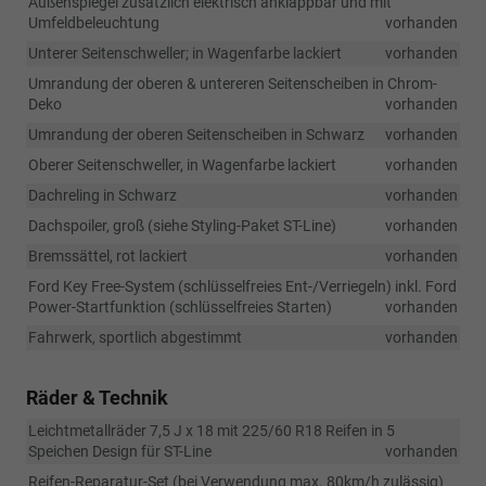
Außenspiegel zusätzlich elektrisch anklappbar und mit
Umfeldbeleuchtung
vorhanden
Unterer Seitenschweller; in Wagenfarbe lackiert
vorhanden
Umrandung der oberen & untereren Seitenscheiben in Chrom-
Deko
vorhanden
Umrandung der oberen Seitenscheiben in Schwarz
vorhanden
Oberer Seitenschweller, in Wagenfarbe lackiert
vorhanden
Dachreling in Schwarz
vorhanden
Dachspoiler, groß (siehe Styling-Paket ST-Line)
vorhanden
Bremssättel, rot lackiert
vorhanden
Ford Key Free-System (schlüsselfreies Ent-/Verriegeln) inkl. Ford
Power-Startfunktion (schlüsselfreies Starten)
vorhanden
Fahrwerk, sportlich abgestimmt
vorhanden
Räder & Technik
Leichtmetallräder 7,5 J x 18 mit 225/60 R18 Reifen in 5
Speichen Design für ST-Line
vorhanden
Reifen-Reparatur-Set (bei Verwendung max. 80km/h zulässig)