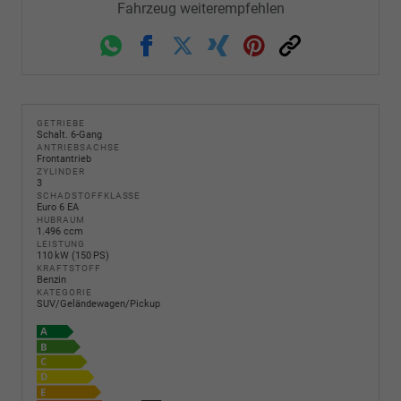
Fahrzeug weiterempfehlen
Whatsapp
Facebook
Twitter
Xing
Pinterest
Link
GETRIEBE
Schalt. 6-Gang
ANTRIEBSACHSE
Frontantrieb
ZYLINDER
3
SCHADSTOFFKLASSE
Euro 6 EA
HUBRAUM
1.496 ccm
LEISTUNG
110 kW (150 PS)
KRAFTSTOFF
Benzin
KATEGORIE
SUV/Geländewagen/Pickup