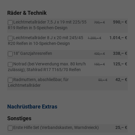
Räder & Technik
Leichtmetallräder 7,5 J x 19 mit 225/55
590,– €
700,– €
R19 Reifen in 5-Speichen-Design
Leichtmetallräder 8 J x 20 mit 245/45
1.014,– €
1.200,– €
R20 Reifen in 10-Speichen-Design
18" Ganzjahresreifen
338,– €
400,– €
Notrad (bei Verwendung max. 80 km/h
125,– €
150,– €
zulässig); Stahlrad R17 T165/70 Reifen
Radmuttern, abschließbar, für
42,– €
50,– €
Leichtmetallräder
Nachrüstbare Extras
Sonstiges
Erste Hilfe Set (Verbandskasten, Warndreieck)
25,– €