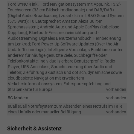
Ford SYNC 4 inkl. Ford Navigationssystem mit AppLink, 13,2"-
Touchscreen (33 cm Bildschirmdiagonale) und DAB/DAB+
(Digital Audio Broadcasting) zusätzlich mit B&O Sound System
(575 Watt); 10 Lautsprecher; Amazon Alexa Built-In
Sprachassistent; Android Auto und Apple CarPlay (kabellose
Kopplung); Bluetooth-Freisprecheinrichtung und -
Audiostreaming; Digitales Benutzerhandbuch; Fernbedienung
am Lenkrad; Ford Power-Up Software Updates (Over-the-Air-
Update Technologie); Intelligente Vorschlags-Funktionen unter
anderem für häufige genutzte Ziele, Suchbegriffe oder
Telefonkontakte; Individualisierbare Benutzerprofile; Radio-
Player; USB-Anschluss; Sprachsteuerung über Audio und
Telefon; Zielführung akustisch und optisch, dynamische sowie
cloudbasierte Navigation mit erweitertem
Verkehrsinformationssystem, Fahrspurempfehlung und
Straßenkarte für Europa
vorhanden
5G Modem
vorhanden
eCall eCall Notrufsystem zum Absenden eines Notrufs im Falle
eines Unfalls oder manueller Betätigung
vorhanden
Sicherheit & Assistenz