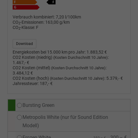
Verbrauch kombiniert:
7,20 l/100km
CO
-Emissionen:
163,00 g/km
2
CO
-Klasse:
F
2
Download
Energiekosten bei 15.000 km pro Jahr:
1.883,52 €
CO2 Kosten (niedrig)
:
(Kosten Durchschnitt 10 Jahre)
1.467,- €
CO2 Kosten (mittel)
:
(Kosten Durchschnitt 10 Jahre)
3.484,12 €
CO2 Kosten (hoch)
:
5.379,- €
(Kosten Durchschnitt 10 Jahre)
Jahressteuer:
187,- €
Bursting Green
Metropolis White (nur für Sound Edition
Modell)
Frozen White
300,– €
350,– €