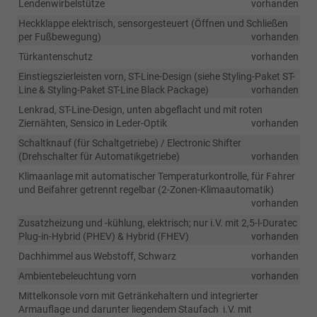
Lendenwirbelstütze
vorhanden
Heckklappe elektrisch, sensorgesteuert (Öffnen und Schließen
per Fußbewegung)
vorhanden
Türkantenschutz
vorhanden
Einstiegszierleisten vorn, ST-Line-Design (siehe Styling-Paket ST-
Line & Styling-Paket ST-Line Black Package)
vorhanden
Lenkrad, ST-Line-Design, unten abgeflacht und mit roten
Ziernähten, Sensico in Leder-Optik
vorhanden
Schaltknauf (für Schaltgetriebe) / Electronic Shifter
(Drehschalter für Automatikgetriebe)
vorhanden
Klimaanlage mit automatischer Temperaturkontrolle, für Fahrer
und Beifahrer getrennt regelbar (2-Zonen-Klimaautomatik)
vorhanden
Zusatzheizung und -kühlung, elektrisch; nur i.V. mit 2,5-l-Duratec
Plug-in-Hybrid (PHEV) & Hybrid (FHEV)
vorhanden
Dachhimmel aus Webstoff, Schwarz
vorhanden
Ambientebeleuchtung vorn
vorhanden
Mittelkonsole vorn mit Getränkehaltern und integrierter
Armauflage und darunter liegendem Staufach  i.V. mit