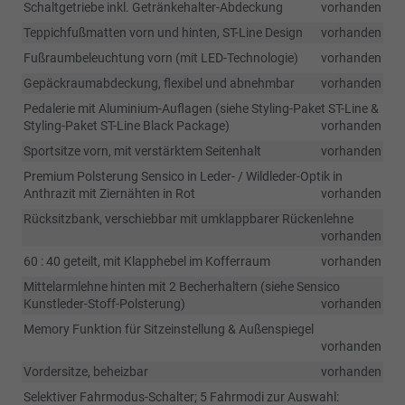
Schaltgetriebe inkl. Getränkehalter-Abdeckung
vorhanden
Teppichfußmatten vorn und hinten, ST-Line Design
vorhanden
Fußraumbeleuchtung vorn (mit LED-Technologie)
vorhanden
Gepäckraumabdeckung, flexibel und abnehmbar
vorhanden
Pedalerie mit Aluminium-Auflagen (siehe Styling-Paket ST-Line &
Styling-Paket ST-Line Black Package)
vorhanden
Sportsitze vorn, mit verstärktem Seitenhalt
vorhanden
Premium Polsterung Sensico in Leder- / Wildleder-Optik in
Anthrazit mit Ziernähten in Rot
vorhanden
Rücksitzbank, verschiebbar mit umklappbarer Rückenlehne
vorhanden
60 : 40 geteilt, mit Klapphebel im Kofferraum
vorhanden
Mittelarmlehne hinten mit 2 Becherhaltern (siehe Sensico
Kunstleder-Stoff-Polsterung)
vorhanden
Memory Funktion für Sitzeinstellung & Außenspiegel
vorhanden
Vordersitze, beheizbar
vorhanden
Selektiver Fahrmodus-Schalter; 5 Fahrmodi zur Auswahl: