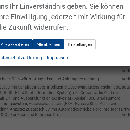
uns Ihr Einverständnis geben. Sie können
Ihre Einwilligung jederzeit mit Wirkung für
e und hinten; Seitenairbag für Fahrer und Beifahrer
vor
vor
die Zukunft widerrufen.
vor
vor
Alle akzeptieren
Alle ablehnen
Einstellungen
ahrspur-Pilot zusätzlich mit Fahrspurhalte- und Spurwechsel-Assistant
vor
atenschutzerklärung
Impressum
vor
vor
ktion beim Rückwärts - Ausparken und Anhängererkennung
vor
t (i.V. mit Schaltgetriebe); Intelligente Geschwindigkeitsregelanlage, ada
t (BLIS - Blind Spot Information System) inkl. Cross Traffic Alert mit
t Ein- und Ausparkfunktion (Active Park Assist); 360 Grad Kamera;
ennungssystem; Ausweichassistent (ESA - Evasive Steer Assistence);
mit-Anzeige; Zusätzlich i.V. mit Automatikgetriebe: Ford Intelligent Drive
p & Go Funktion und Fahrspur-Pilot
vor