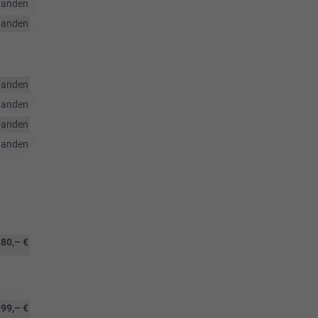
handen
handen
handen
handen
handen
handen
80,– €
099,– €