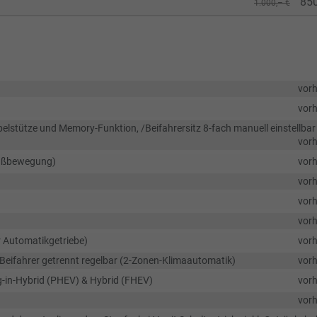
850
1.000,– €
vor
vor
rbelstütze und Memory-Funktion, /Beifahrersitz 8-fach manuell einstellbar 
vor
 Fußbewegung)
vor
vor
vor
vor
ür Automatikgetriebe)
vor
 Beifahrer getrennt regelbar (2-Zonen-Klimaautomatik)
vor
lug-in-Hybrid (PHEV) & Hybrid (FHEV)
vor
vor