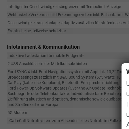
Intelligenter Geschwindigkeitsbegrenzer mit Tempolimit-Anzeige
Webbasierte Verkehrsschild-Erkennungssystem inkl. Falschfahrer-W
Geschwindigkeitsregelanlage, adaptiv zusätzlich für stufenloses-Au
Frontscheibe, teilweise beheizbar
Infotainment & Kommunikation
Induktive Ladestation für mobile Endgeräte
2 USB Anschlüsse in der Mittelkonsole hinten
Ford SYNC 4 inkl. Ford Navigationssystem mit AppLink, 13,2"-Touch
Broadcasting) zusätzlich mit B&O Sound System (575 Watt); 10 Laut
CarPlay (kabellose Kopplung); Bluetooth-Freisprecheinrichtung und
Ford Power-Up Software Updates (Over-the-Air-Update Technologie); 
Suchbegriffe oder Telefonkontakte; Individualisierbare Benutzerprof
Zielführung akustisch und optisch, dynamische sowie cloudbasiert
und Straßenkarte für Europa
5G Modem
eCall eCall Notrufsystem zum Absenden eines Notrufs im Falle eines