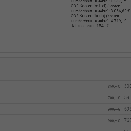
:
1.287,- €
Durchschnitt 10 Jahre)
CO2 Kosten (mittel)
(Kosten
:
3.056,62 €
Durchschnitt 10 Jahre)
CO2 Kosten (hoch)
(Kosten
:
4.719,- €
Durchschnitt 10 Jahre)
Jahressteuer:
154,- €
300
350,– €
595
700,– €
595
700,– €
765
900,– €