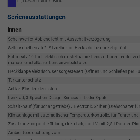
Desert Island Blue
Serienausstattungen
Innen
Scheinwerfer-Abblendlicht mit Ausschaltverzögerung
Seitenscheiben ab 2. Sitzreihe und Heckscheibe dunkel getönt
Fahrersitz 10-fach elektrisch einstellbar inkl. einstellbarer Lendenwi
manuell einstellbarer Lendenwirbelstütze
Heckklappe elektrisch, sensorgesteuert (Öffnen und Schließen per
Türkantenschutz
Active- Einstiegzierleisten
Lenkrad, 3-Speichen-Design, Sensico in Leder-Optik
Schaltknauf (für Schaltgetriebe) / Electronic Shifter (Drehschalter f
Klimaanlage mit automatischer Temperaturkontrolle, für Fahrer und
Zusatzheizung und -kühlung, elektrisch; nur i.V. mit 2,5-l-Duratec P
Ambientebeleuchtung vorn