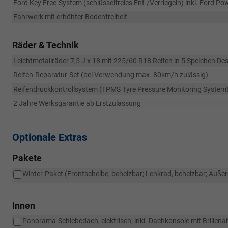
Ford Key Free-System (schlüsselfreies Ent-/Verriegeln) inkl. Ford Pow
Fahrwerk mit erhöhter Bodenfreiheit
Räder & Technik
Leichtmetallräder 7,5 J x 18 mit 225/60 R18 Reifen in 5 Speichen Des
Reifen-Reparatur-Set (bei Verwendung max. 80km/h zulässig)
Reifendruckkontrollsystem (TPMS Tyre Pressure Monitoring System
2 Jahre Werksgarantie ab Erstzulassung
Optionale Extras
Pakete
Winter-Paket (Frontscheibe, beheizbar; Lenkrad, beheizbar; Äußer
Innen
Panorama-Schiebedach, elektrisch; inkl. Dachkonsole mit Brillen