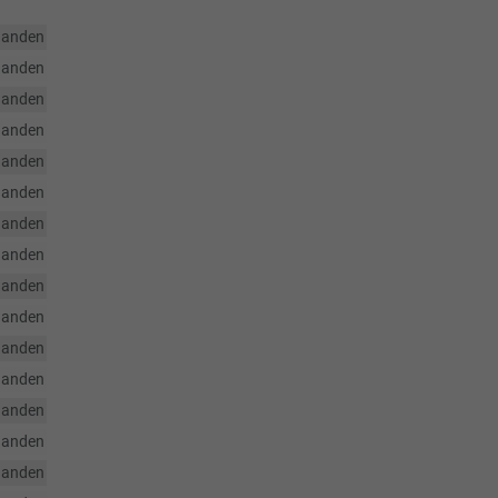
handen
handen
handen
handen
handen
handen
handen
handen
handen
handen
handen
handen
handen
handen
handen