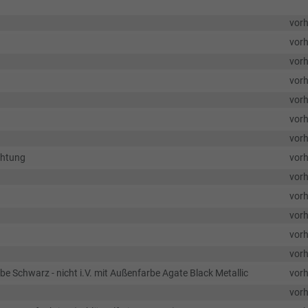
vor
vor
vor
vor
vor
vor
vor
chtung
vor
vor
vor
vor
vor
vor
 Schwarz - nicht i.V. mit Außenfarbe Agate Black Metallic
vor
vor