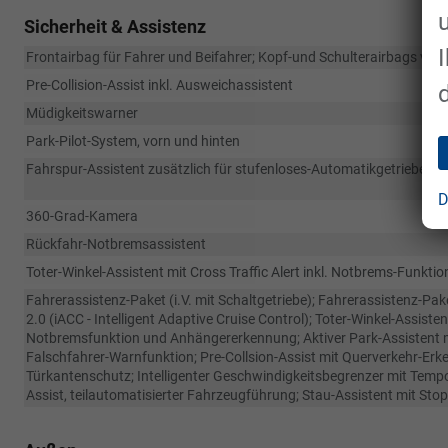
Sicherheit & Assistenz
Frontairbag für Fahrer und Beifahrer; Kopf-und Schulterairbags vorn
Pre-Collision-Assist inkl. Ausweichassistent
Müdigkeitswarner
Park-Pilot-System, vorn und hinten
Fahrspur-Assistent zusätzlich für stufenloses-Automatikgetriebe: F
D
360-Grad-Kamera
Rückfahr-Notbremsassistent
Toter-Winkel-Assistent mit Cross Traffic Alert inkl. Notbrems-Fun
Fahrerassistenz-Paket (i.V. mit Schaltgetriebe); Fahrerassistenz-Pake
2.0 (iACC - Intelligent Adaptive Cruise Control); Toter-Winkel-Assisten
Notbremsfunktion und Anhängererkennung; Aktiver Park-Assistent mi
Falschfahrer-Warnfunktion; Pre-Collsion-Assist mit Querverkehr-Erk
Türkantenschutz; Intelligenter Geschwindigkeitsbegrenzer mit Tempoli
Assist, teilautomatisierter Fahrzeugführung; Stau-Assistent mit Sto