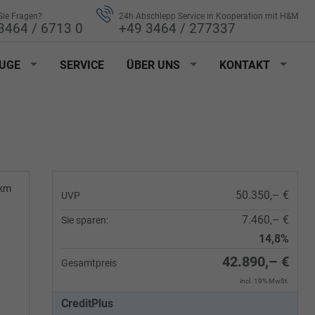
ie Fragen?
24h Abschlepp Service in Kooperation mit H&M
3464 / 6713 0
+49 3464 / 277337
UGE
SERVICE
ÜBER UNS
KONTAKT
0km
50.350,– €
UVP
7.460,– €
Sie sparen:
14,8%
42.890,– €
Gesamtpreis
incl. 19% MwSt.
CreditPlus