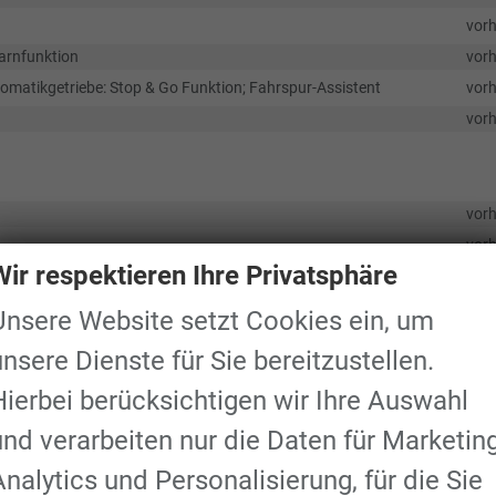
vor
arnfunktion
vor
tomatikgetriebe: Stop & Go Funktion; Fahrspur-Assistent
vor
vor
vor
vor
Wir respektieren Ihre Privatsphäre
screen (33 cm Bildschirmdiagonale) und DAB/DAB+ (Digital Audio
sprecher; Amazon Alexa Built-In Sprachassistent; Android Auto und App
Unsere Website setzt Cookies ein, um
 -Audiostreaming; Digitales Benutzerhandbuch; Fernbedienung am Lenkra
Intelligente Vorschlags-Funktionen unter anderem für häufige genutzte Z
unsere Dienste für Sie bereitzustellen.
ile; Radio-Player; USB-Anschluss; Sprachsteuerung über Audio und Telefon
e Navigation mit erweitertem Verkehrsinformationssystem, Fahrspurempf
Hierbei berücksichtigen wir Ihre Auswahl
vor
vor
und verarbeiten nur die Daten für Marketing
 Unfalls oder manueller Betätigung
vor
Analytics und Personalisierung, für die Sie