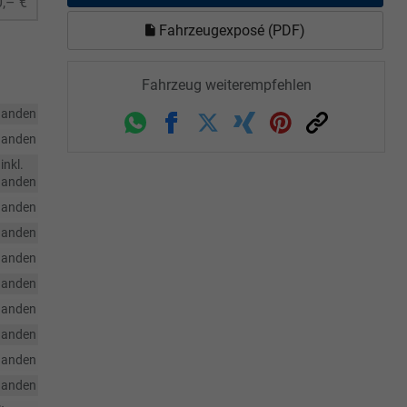
,– €
Fahrzeugexposé (PDF)
Fahrzeug weiterempfehlen
handen
Whatsapp
Facebook
Twitter
Xing
Pinterest
Link
handen
inkl.
handen
handen
handen
handen
handen
handen
handen
handen
handen