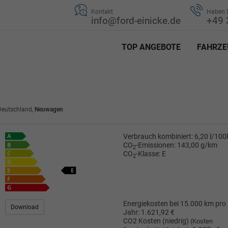
Kontakt
Haben S
info@ford-einicke.de
+49 
TOP ANGEBOTE
FAHRZE
 Deutschland,
Neuwagen
Verbrauch kombiniert:
6,20 l/10
CO
-Emissionen:
143,00 g/km
2
CO
-Klasse:
E
2
Energiekosten bei 15.000 km pro
Download
Jahr:
1.621,92 €
CO2 Kosten (niedrig)
(Kosten