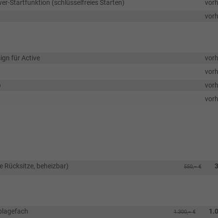
er-Startfunktion (schlüsselfreies Starten)
vor
vor
ign für Active
vor
vor
)
vor
vor
e Rücksitze, beheizbar)
3
550,– €
ablagefach
1.
1.300,– €