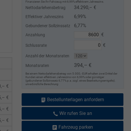
Finanzieren Sie Ihr Fahrzeug mit 6,99% effektivem Jahreszins.
34.290,– €
Nettodarlehensbetrag
6,99%
Effektiver Jahreszins
6,77%
Gebundener Sollzinssatz
€
Anzahlung
€
Schlussrate
Anzahl der Monatsraten
394,– €
Monatsraten
Bei einem Nettodarlehensbetrag von 5.000,- EUR erhalten zwei Drittel der
Kunden einen effektiven Jahreszins von 6,99% oder günstiger
(gebundener Sollzinssatz 6,77% p.a. zzgl. eines Bearbeitungsentgelts).
unverbindliche Berechnung
,– €
,– €
Bestellunterlagen anfordern
,– €
Wir rufen Sie an
,– €
Fahrzeug parken