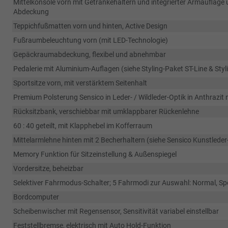
Mittelkonsole vorn mit Getränkehaltern und integrierter Armauflage un
Abdeckung
Teppichfußmatten vorn und hinten, Active Design
Fußraumbeleuchtung vorn (mit LED-Technologie)
Gepäckraumabdeckung, flexibel und abnehmbar
Pedalerie mit Aluminium-Auflagen (siehe Styling-Paket ST-Line & Sty
Sportsitze vorn, mit verstärktem Seitenhalt
Premium Polsterung Sensico in Leder- / Wildleder-Optik in Anthrazit 
Rücksitzbank, verschiebbar mit umklappbarer Rückenlehne
60 : 40 geteilt, mit Klapphebel im Kofferraum
Mittelarmlehne hinten mit 2 Becherhaltern (siehe Sensico Kunstleder
Memory Funktion für Sitzeinstellung & Außenspiegel
Vordersitze, beheizbar
Selektiver Fahrmodus-Schalter; 5 Fahrmodi zur Auswahl: Normal, Spo
Bordcomputer
Scheibenwischer mit Regensensor, Sensitivität variabel einstellbar
Feststellbremse, elektrisch mit Auto Hold-Funktion