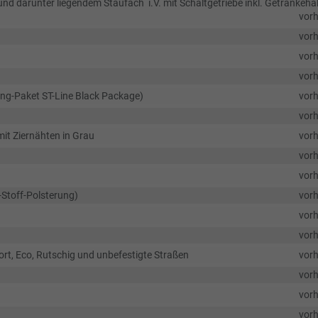
d darunter liegendem Staufach  i.V. mit Schaltgetriebe inkl. Getränkehal
vor
vor
vor
vor
ling-Paket ST-Line Black Package)
vor
vor
mit Ziernähten in Grau
vor
vor
vor
-Stoff-Polsterung)
vor
vor
vor
rt, Eco, Rutschig und unbefestigte Straßen
vor
vor
vor
vor