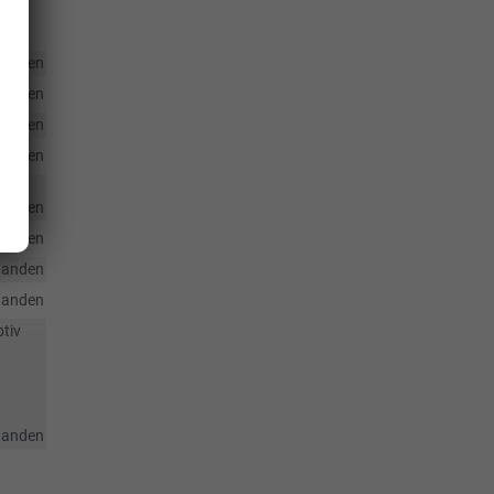
handen
handen
handen
handen
handen
handen
handen
handen
ptiv
handen