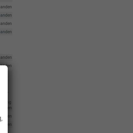
handen
handen
handen
handen
handen
handen
le
d;
iele,
;
ehlung
handen
handen
,
handen