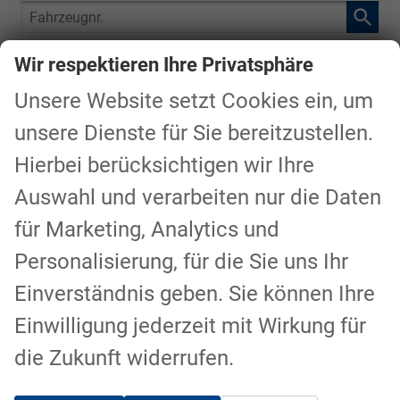
Fahrzeugnr.
Wir respektieren Ihre Privatsphäre
Ford
Unsere Website setzt Cookies ein, um
Capri
unsere Dienste für Sie bereitzustellen.
Explorer
Hierbei berücksichtigen wir Ihre
Kuga
Mustang
Auswahl und verarbeiten nur die Daten
Puma
für Marketing, Analytics und
Tourneo Courier
Personalisierung, für die Sie uns Ihr
Tourneo Custom
Einverständnis geben. Sie können Ihre
Einwilligung jederzeit mit Wirkung für
Geparkte Fahrzeuge (
0
)
die Zukunft widerrufen.
Anmelden