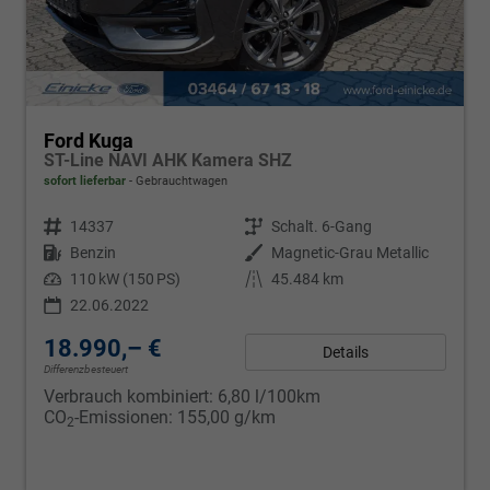
Ford Kuga
ST-Line NAVI AHK Kamera SHZ
sofort lieferbar
Gebrauchtwagen
Fahrzeugnr.
14337
Getriebe
Schalt. 6-Gang
Kraftstoff
Benzin
Außenfarbe
Magnetic-Grau Metallic
Leistung
110 kW (150 PS)
Kilometerstand
45.484 km
22.06.2022
18.990,– €
Details
Differenzbesteuert
Verbrauch kombiniert:
6,80 l/100km
CO
-Emissionen:
155,00 g/km
2