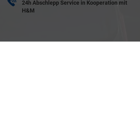
24h Abschlepp Service in Kooperation mit
H&M
03464 / 277337
Wir helfen Ihnen gerne!
Anmelden
Facebook
Neuwagen-Verkaufsbedinungen
Gebrauchtwagen-Verkaufsbedinungen
Impressum
Informationen zur Barrierefreiheit
Datenschutz
Cookie-Einstellungen
Weitere Informationen zum offiziellen Kraftstoffverbrauch und zu den offiziellen
spezifischen CO
-Emissionen und gegebenenfalls zum Stromverbrauch neuer
2